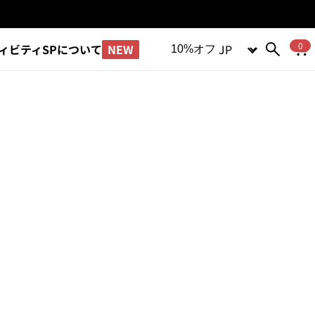
言語
0
NEW
ィビティ
SPについて
10%オフ