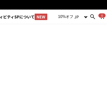
言語
0
NEW
ィビティ
SPについて
10%オフ