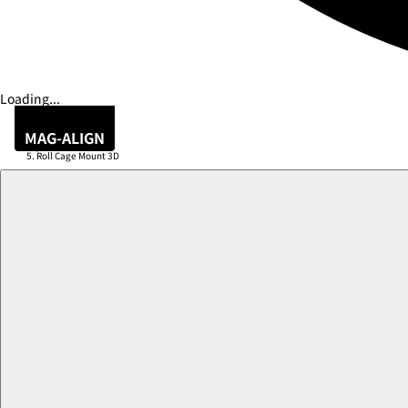
Loading...
ホーム
/
MAG-ALIGN
Xtreme マウント
/
Roll Cage Mount 3D